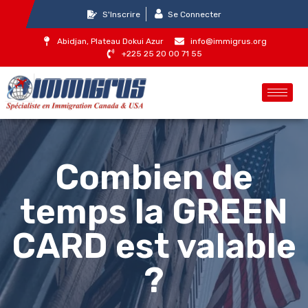
S'Inscrire
Se Connecter
Abidjan, Plateau Dokui Azur
info@immigrus.org
+225 25 20 00 71 55
Combien de
temps la GREEN
CARD est valable
?